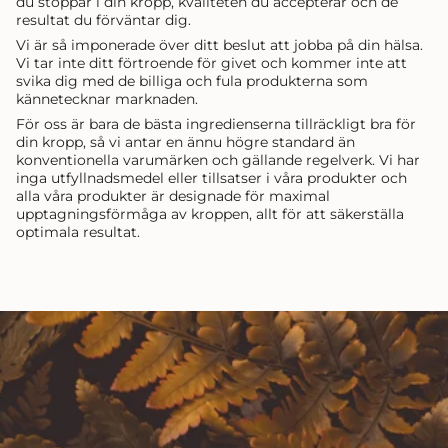
du stoppar i din kropp, kvaliteten du accepterar och de
resultat du förväntar dig.
Vi är så imponerade över ditt beslut att jobba på din hälsa.
Vi tar inte ditt förtroende för givet och kommer inte att
svika dig med de billiga och fula produkterna som
kännetecknar marknaden.
För oss är bara de bästa ingredienserna tillräckligt bra för
din kropp, så vi antar en ännu högre standard än
konventionella varumärken och gällande regelverk. Vi har
inga utfyllnadsmedel eller tillsatser i våra produkter och
alla våra produkter är designade för maximal
upptagningsförmåga av kroppen, allt för att säkerställa
optimala resultat.