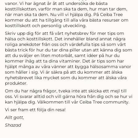
vanor. Vi har ägnat år åt att undersöka de bästa
kosttillskotten, varför man ska ta dem, hur man tar dem,
när man ska ta dem. Nu vill vi hjälpa dig. På Ceiba Tree
kommer du att ha tillgång till alla våra bästa resurser om
kosttillskott och personlig utveckling.
Skriv upp dig för att få vårt nyhetsbrev för mer tips om
hälsa och kosttillskott. Det innehåller bland annat några
roliga anekdoter från oss och värdefulla tips så som vårt
bästa trick för hur du tar dina piller utan att känna dig som
att du sväljer en liten motorbåt, samt idéer på hur du
kommer ihåg att ta dina vitaminer. Det är tips som har
hjälpt många av våra vänner att bygga hälsosamma vanor
som håller i sig. Vi är säkra på att du kommer att älska
nyhetsbrevet lika mycket som du kommer att älska våra
produkter.
Om du har några frågor, tveka inte att skicka ett mejl till
oss. Vi svarar alltid och vill gärna höra från dig och se hur vi
kan hjälpa dig. Välkommen till vår Ceiba Tree community.
Vi ser fram ett följa din resa!
Allt gott,
Shazad