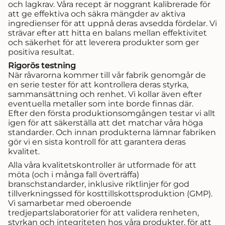
och lagkrav. Våra recept är noggrant kalibrerade för
att ge effektiva och säkra mängder av aktiva
ingredienser för att uppnå deras avsedda fördelar. Vi
strävar efter att hitta en balans mellan effektivitet
och säkerhet för att leverera produkter som ger
positiva resultat.
Rigorös testning
När råvarorna kommer till vår fabrik genomgår de
en serie tester för att kontrollera deras styrka,
sammansättning och renhet. Vi kollar även efter
eventuella metaller som inte borde finnas där.
Efter den första produktionsomgången testar vi allt
igen för att säkerställa att det matchar våra höga
standarder. Och innan produkterna lämnar fabriken
gör vi en sista kontroll för att garantera deras
kvalitet.
Alla våra kvalitetskontroller är utformade för att
möta (och i många fall överträffa)
branschstandarder, inklusive riktlinjer för god
tillverkningssed för kosttillskottsproduktion (GMP).
Vi samarbetar med oberoende
tredjepartslaboratorier för att validera renheten,
styrkan och integriteten hos våra produkter, för att