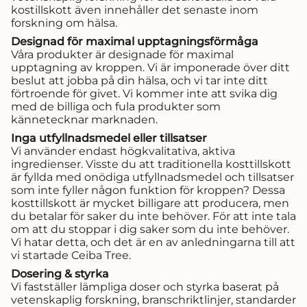
kostillskott även innehåller det senaste inom
forskning om hälsa.
Designad för maximal upptagningsförmåga
Våra produkter är designade för maximal
upptagning av kroppen. Vi är imponerade över ditt
beslut att jobba på din hälsa, och vi tar inte ditt
förtroende för givet. Vi kommer inte att svika dig
med de billiga och fula produkter som
kännetecknar marknaden.
Inga utfyllnadsmedel eller tillsatser
Vi använder endast högkvalitativa, aktiva
ingredienser. Visste du att traditionella kosttillskott
är fyllda med onödiga utfyllnadsmedel och tillsatser
som inte fyller någon funktion för kroppen? Dessa
kosttillskott är mycket billigare att producera, men
du betalar för saker du inte behöver. För att inte tala
om att du stoppar i dig saker som du inte behöver.
Vi hatar detta, och det är en av anledningarna till att
vi startade Ceiba Tree.
Dosering & styrka
Vi fastställer lämpliga doser och styrka baserat på
vetenskaplig forskning, branschriktlinjer, standarder