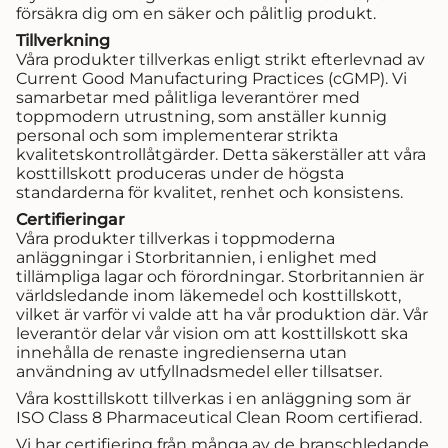
försäkra dig om en säker och pålitlig produkt.
Tillverkning
Våra produkter tillverkas enligt strikt efterlevnad av
Current Good Manufacturing Practices (cGMP). Vi
samarbetar med pålitliga leverantörer med
toppmodern utrustning, som anställer kunnig
personal och som implementerar strikta
kvalitetskontrollåtgärder. Detta säkerställer att våra
kosttillskott produceras under de högsta
standarderna för kvalitet, renhet och konsistens.
Certifieringar
Våra produkter tillverkas i toppmoderna
anläggningar i Storbritannien, i enlighet med
tillämpliga lagar och förordningar. Storbritannien är
världsledande inom läkemedel och kosttillskott,
vilket är varför vi valde att ha vår produktion där. Vår
leverantör delar vår vision om att kosttillskott ska
innehålla de renaste ingredienserna utan
användning av utfyllnadsmedel eller tillsatser.
Våra kosttillskott tillverkas i en anläggning som är
ISO Class 8 Pharmaceutical Clean Room certifierad.
Vi har certifiering från många av de branschledande