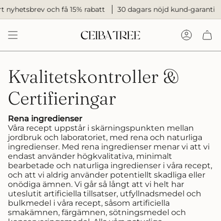
Hoppa
 nyhetsbrev och få 15% rabatt
30 dagars nöjd kund-garanti
till
innehållet
Konto
Kvalitetskontroller &
Certifieringar
Rena ingredienser
Våra recept uppstår i skärningspunkten mellan
jordbruk och laboratoriet, med rena och naturliga
ingredienser. Med rena ingredienser menar vi att vi
endast använder högkvalitativa, minimalt
bearbetade och naturliga ingredienser i våra recept,
och att vi aldrig använder potentiellt skadliga eller
onödiga ämnen. Vi går så långt att vi helt har
uteslutit artificiella tillsatser, utfyllnadsmedel och
bulkmedel i våra recept, såsom artificiella
smakämnen, färgämnen, sötningsmedel och