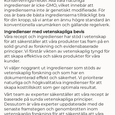
konserveringsmedel. Alla våra naturliga
ingredienser är icke-GMO, vilket innebär att
ingredienserna inte är genetiskt modifierade. För
oss är bara de bästa ingredienserna tillräckligt bra
för din kropp, så vi antar en ännu högre standard än
konventionella varumärken och gällande regelverk.
Ingredienser med vetenskapliga bevis
Våra recept och ingredienser har stöd i vetenskap
för att säkerställer att våra produkter tas fram på en
solid grund av forskning och evidensbaserade
principer. Vi förstår vikten av vetenskaplig tyngd för
att skapa effektiva och säkra produkter för våra
kunder.
Vi väljer noggrant ut ingredienser som stöds av
vetenskaplig forskning och som har en
dokumenterad effekt och säkerhet. Vi prioriterar
naturliga och högkvalitativa ingredienser för att
skapa kosttillskott som ger optimala resultat.
Vårt team av experter säkerställer att våra recept är
baserade på sunda vetenskapliga principer.
Dessutom är våra experter uppdaterade med de
senaste framstegen och genombrotten inom
vetenskaplig forskning för att säkerställa att våra